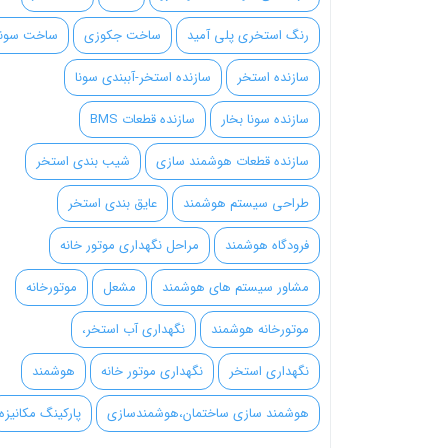
رنگ استخری پلی آمید
ساخت جکوزی
ساخت سونا
سازنده استخر
سازنده استخر-آببندی سونا
سازنده سونا بخار
سازنده قطعات BMS
سازنده قطعات هوشمند سازی
شیب بندی استخر
طراحی سیستم هوشمند
عایق بندی استخر
فرودگاه هوشمند
مراحل نگهداری موتور خانه
مشاور سیستم های هوشمند
مشعل
موتورخانه
موتورخانه هوشمند
نگهداری آب استخر،
نگهداری استخر
نگهداری موتور خانه
هوشمند
هوشمند سازی ساختمان،هوشمندسازی
پارکینگ مکانیزه