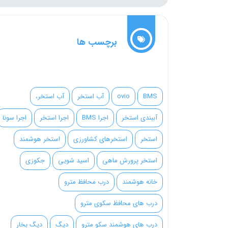
برچسب ها
BMS
ovio
آب استخر
آب استخر،
آببندی استخر
اجرا BMS
اجرا استخر
اجرا سونا
استخر
استخرهای کشاورزی
استخر هوشمند
استخر پرورش ماهی
اسید شویی
جکوزی
خانه هوشمند
درب محافظ مترو
درب های محافظ سکوی مترو
درب های هوشمند سکو مترو
دیگ
دیگ بخار