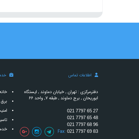
اطلاعات تماس
خدم
دفترمرکزی : تهران , خیابان دماوند , ایستگاه
خانه
ابوریحان , برج دماوند , طبقه ۷, واحد ۶۶
برق 
امنی
021 7797 65 27
021 7797 65 48
تاسی
021 7797 68 96
خدما
Fax:
021 7797 69 83