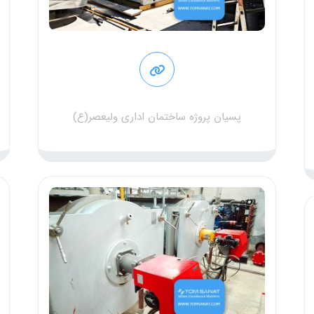
پسیان پروژه ساختمان اداری ولیعصر(ع)