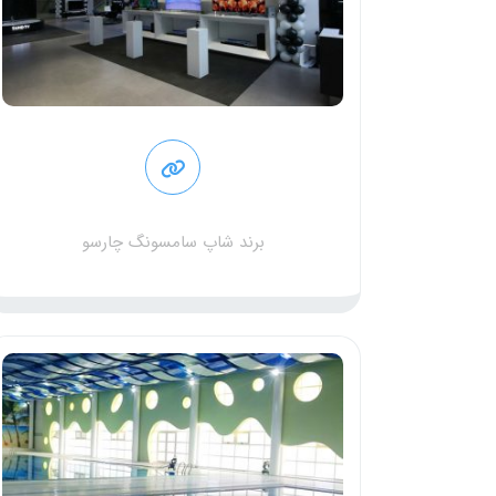
برند شاپ سامسونگ چارسو