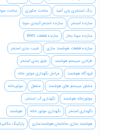
رنگ استخری پلی آمید
ساخت جکوزی
ساخت سونا
سازنده استخر
سازنده استخر-آببندی سونا
سازنده سونا بخار
سازنده قطعات BMS
سازنده قطعات هوشمند سازی
شیب بندی استخر
طراحی سیستم هوشمند
عایق بندی استخر
فرودگاه هوشمند
مراحل نگهداری موتور خانه
مشاور سیستم های هوشمند
مشعل
موتورخانه
موتورخانه هوشمند
نگهداری آب استخر،
نگهداری استخر
نگهداری موتور خانه
هوشمند
هوشمند سازی ساختمان،هوشمندسازی
پارکینگ مکانیزه