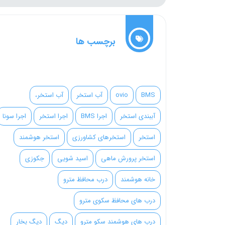
برچسب ها
BMS
ovio
آب استخر
آب استخر،
آببندی استخر
اجرا BMS
اجرا استخر
اجرا سونا
استخر
استخرهای کشاورزی
استخر هوشمند
استخر پرورش ماهی
اسید شویی
جکوزی
خانه هوشمند
درب محافظ مترو
درب های محافظ سکوی مترو
درب های هوشمند سکو مترو
دیگ
دیگ بخار