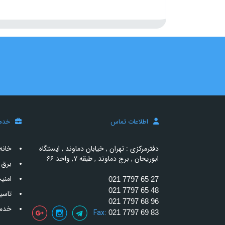
اطلاعات تماس
خدم
دفترمرکزی : تهران , خیابان دماوند , ایستگاه
خانه
ابوریحان , برج دماوند , طبقه ۷, واحد ۶۶
برق 
امنی
021 7797 65 27
021 7797 65 48
تاسی
021 7797 68 96
خدما
Fax:
021 7797 69 83