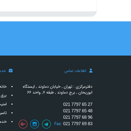
اطلاعات تماس
خدم
دفترمرکزی : تهران , خیابان دماوند , ایستگاه
خانه
ابوریحان , برج دماوند , طبقه ۷, واحد ۶۶
برق 
امنی
021 7797 65 27
021 7797 65 48
تاسی
021 7797 68 96
خدما
Fax:
021 7797 69 83