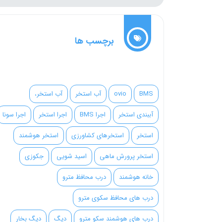
برچسب ها
BMS
ovio
آب استخر
آب استخر،
آببندی استخر
اجرا BMS
اجرا استخر
اجرا سونا
استخر
استخرهای کشاورزی
استخر هوشمند
استخر پرورش ماهی
اسید شویی
جکوزی
خانه هوشمند
درب محافظ مترو
درب های محافظ سکوی مترو
درب های هوشمند سکو مترو
دیگ
دیگ بخار