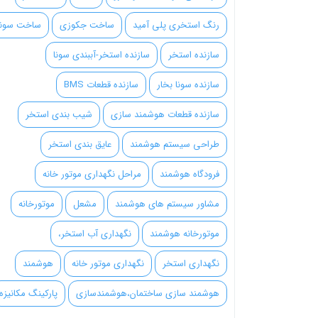
رنگ استخری پلی آمید
ساخت جکوزی
ساخت سونا
سازنده استخر
سازنده استخر-آببندی سونا
سازنده سونا بخار
سازنده قطعات BMS
سازنده قطعات هوشمند سازی
شیب بندی استخر
طراحی سیستم هوشمند
عایق بندی استخر
فرودگاه هوشمند
مراحل نگهداری موتور خانه
مشاور سیستم های هوشمند
مشعل
موتورخانه
موتورخانه هوشمند
نگهداری آب استخر،
نگهداری استخر
نگهداری موتور خانه
هوشمند
هوشمند سازی ساختمان،هوشمندسازی
پارکینگ مکانیزه