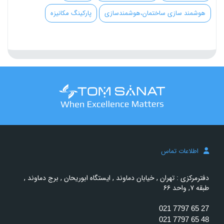
هوشمند سازی ساختمان،هوشمندسازی
پارکینگ مکانیزه
اطلاعات تماس
دفترمرکزی : تهران , خیابان دماوند , ایستگاه ابوریحان , برج دماوند ,
طبقه ۷, واحد ۶۶
021 7797 65 27
021 7797 65 48