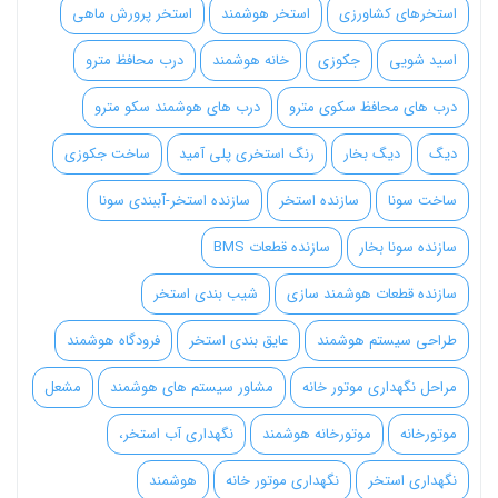
استخرهای کشاورزی
استخر هوشمند
استخر پرورش ماهی
اسید شویی
جکوزی
خانه هوشمند
درب محافظ مترو
درب های محافظ سکوی مترو
درب های هوشمند سکو مترو
دیگ
دیگ بخار
رنگ استخری پلی آمید
ساخت جکوزی
ساخت سونا
سازنده استخر
سازنده استخر-آببندی سونا
سازنده سونا بخار
سازنده قطعات BMS
سازنده قطعات هوشمند سازی
شیب بندی استخر
طراحی سیستم هوشمند
عایق بندی استخر
فرودگاه هوشمند
مراحل نگهداری موتور خانه
مشاور سیستم های هوشمند
مشعل
موتورخانه
موتورخانه هوشمند
نگهداری آب استخر،
نگهداری استخر
نگهداری موتور خانه
هوشمند