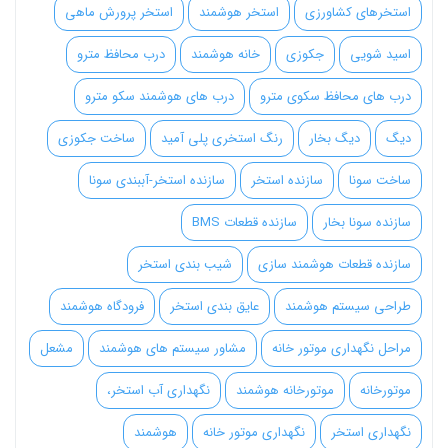
استخرهای کشاورزی
استخر هوشمند
استخر پرورش ماهی
اسید شویی
جکوزی
خانه هوشمند
درب محافظ مترو
درب های محافظ سکوی مترو
درب های هوشمند سکو مترو
دیگ
دیگ بخار
رنگ استخری پلی آمید
ساخت جکوزی
ساخت سونا
سازنده استخر
سازنده استخر-آببندی سونا
سازنده سونا بخار
سازنده قطعات BMS
سازنده قطعات هوشمند سازی
شیب بندی استخر
طراحی سیستم هوشمند
عایق بندی استخر
فرودگاه هوشمند
مراحل نگهداری موتور خانه
مشاور سیستم های هوشمند
مشعل
موتورخانه
موتورخانه هوشمند
نگهداری آب استخر،
نگهداری استخر
نگهداری موتور خانه
هوشمند