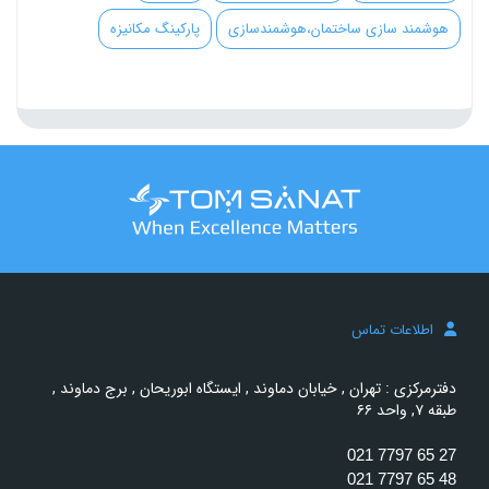
هوشمند سازی ساختمان،هوشمندسازی
پارکینگ مکانیزه
اطلاعات تماس
دفترمرکزی : تهران , خیابان دماوند , ایستگاه ابوریحان , برج دماوند ,
طبقه ۷, واحد ۶۶
021 7797 65 27
021 7797 65 48