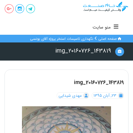
منو سایت
صفحه اصلی
نگهداری تاسیسات استخر پروژه آقای یونسی
img_20160726_143819
img_20160726_143819
۲۳, آبان ۱۳۹۵
مهدی شیدایی