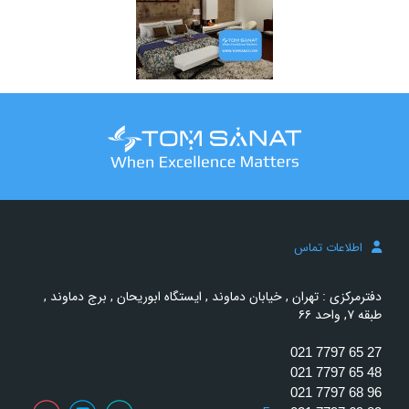
اطلاعات تماس
دفترمرکزی : تهران , خیابان دماوند , ایستگاه ابوریحان , برج دماوند ,
طبقه ۷, واحد ۶۶
021 7797 65 27
021 7797 65 48
021 7797 68 96