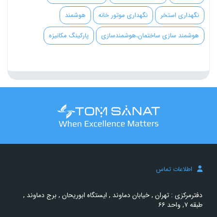
نگهداری استخر
نگهداری موتور خانه
هوشمند
هوشمند سازی ساختمان،هوشمندسازی
پارکینگ مکانیزه
اطلاعات تماس
دفترمرکزی : تهران , خیابان دماوند , ایستگاه ابوریحان , برج دماوند ,
طبقه ۷, واحد ۶۶