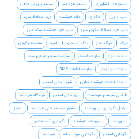
استخرهای کشاورزی
استخر هوشمند
استخر پرورش ماهی
اسید شویی
جکوزی
خانه هوشمند
درب محافظ مترو
درب های محافظ سکوی مترو
درب های هوشمند سکو مترو
دیگ
دیگ بخار
رنگ استخری پلی آمید
ساخت جکوزی
ساخت سونا
سازنده استخر
سازنده استخر-آببندی سونا
سازنده سونا بخار
سازنده قطعات BMS
سازنده قطعات هوشمند سازی
شیب بندی استخر
طراحی سیستم هوشمند
عایق بندی استخر
فرودگاه هوشمند
مراحل نگهداری موتور خانه
مشاور سیستم های هوشمند
مشعل
موتورخانه
موتورخانه هوشمند
نگهداری آب استخر،
نگهداری استخر
نگهداری موتور خانه
هوشمند