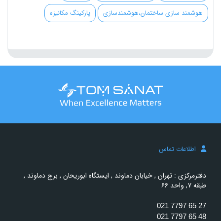
هوشمند سازی ساختمان،هوشمندسازی
پارکینگ مکانیزه
اطلاعات تماس
دفترمرکزی : تهران , خیابان دماوند , ایستگاه ابوریحان , برج دماوند ,
طبقه ۷, واحد ۶۶
021 7797 65 27
021 7797 65 48