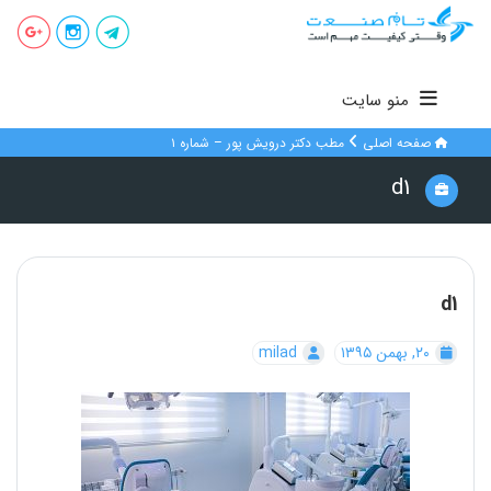
منو سایت
صفحه اصلی
مطب دکتر درویش پور – شماره ۱
d1
d1
۲۰, بهمن ۱۳۹۵
milad