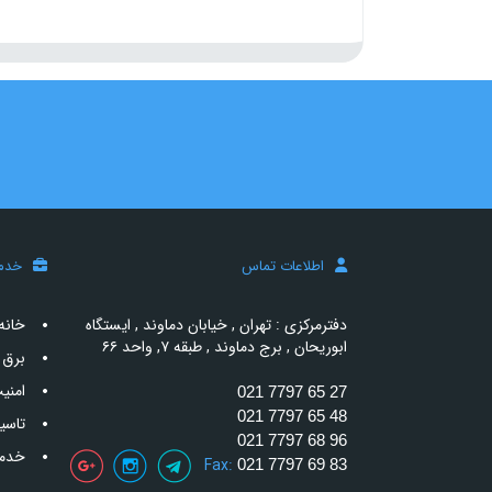
اطلاعات تماس
خدم
دفترمرکزی : تهران , خیابان دماوند , ایستگاه
خانه
ابوریحان , برج دماوند , طبقه ۷, واحد ۶۶
برق 
امنی
021 7797 65 27
021 7797 65 48
تاسی
021 7797 68 96
خدما
Fax:
021 7797 69 83