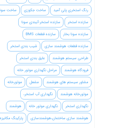
رنگ استخری پلی آمید
ساخت جکوزی
ساخت سونا
سازنده استخر
سازنده استخر-آببندی سونا
سازنده سونا بخار
سازنده قطعات BMS
سازنده قطعات هوشمند سازی
شیب بندی استخر
طراحی سیستم هوشمند
عایق بندی استخر
فرودگاه هوشمند
مراحل نگهداری موتور خانه
مشاور سیستم های هوشمند
مشعل
موتورخانه
موتورخانه هوشمند
نگهداری آب استخر،
نگهداری استخر
نگهداری موتور خانه
هوشمند
هوشمند سازی ساختمان،هوشمندسازی
پارکینگ مکانیزه