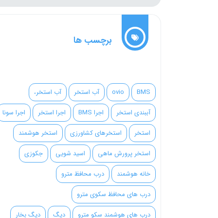
برچسب ها
BMS
ovio
آب استخر
آب استخر،
آببندی استخر
اجرا BMS
اجرا استخر
اجرا سونا
استخر
استخرهای کشاورزی
استخر هوشمند
استخر پرورش ماهی
اسید شویی
جکوزی
خانه هوشمند
درب محافظ مترو
درب های محافظ سکوی مترو
درب های هوشمند سکو مترو
دیگ
دیگ بخار