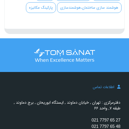
هوشمند سازی ساختمان،هوشمندسازی
پارکینگ مکانیزه
اطلاعات تماس
دفترمرکزی : تهران , خیابان دماوند , ایستگاه ابوریحان , برج دماوند ,
طبقه ۷, واحد ۶۶
021 7797 65 27
021 7797 65 48