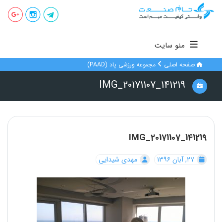
منو سایت
صفحه اصلی
مجموعه ورزشی پاد (PAAD)
IMG_20171107_141219
IMG_20171107_141219
۲۷, آبان ۱۳۹۶
مهدی شیدایی