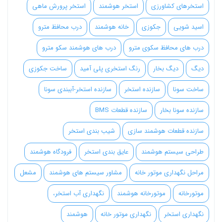
استخرهای کشاورزی
استخر هوشمند
استخر پرورش ماهی
اسید شویی
جکوزی
خانه هوشمند
درب محافظ مترو
درب های محافظ سکوی مترو
درب های هوشمند سکو مترو
دیگ
دیگ بخار
رنگ استخری پلی آمید
ساخت جکوزی
ساخت سونا
سازنده استخر
سازنده استخر-آببندی سونا
سازنده سونا بخار
سازنده قطعات BMS
سازنده قطعات هوشمند سازی
شیب بندی استخر
طراحی سیستم هوشمند
عایق بندی استخر
فرودگاه هوشمند
مراحل نگهداری موتور خانه
مشاور سیستم های هوشمند
مشعل
موتورخانه
موتورخانه هوشمند
نگهداری آب استخر،
نگهداری استخر
نگهداری موتور خانه
هوشمند