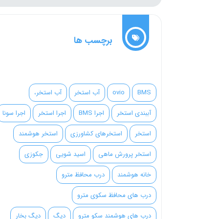
برچسب ها
BMS
ovio
آب استخر
آب استخر،
آببندی استخر
اجرا BMS
اجرا استخر
اجرا سونا
استخر
استخرهای کشاورزی
استخر هوشمند
استخر پرورش ماهی
اسید شویی
جکوزی
خانه هوشمند
درب محافظ مترو
درب های محافظ سکوی مترو
درب های هوشمند سکو مترو
دیگ
دیگ بخار