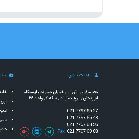
اطلاعات تماس
خدم
دفترمرکزی : تهران , خیابان دماوند , ایستگاه
خانه
ابوریحان , برج دماوند , طبقه ۷, واحد ۶۶
برق 
امنی
021 7797 65 27
021 7797 65 48
تاسی
021 7797 68 96
خدما
Fax:
021 7797 69 83