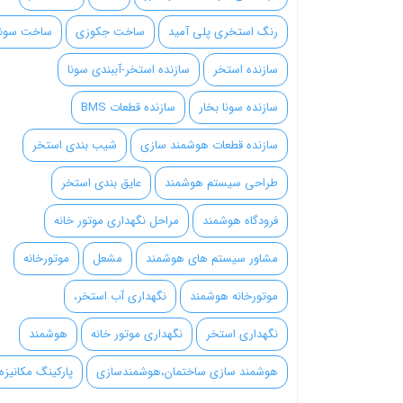
رنگ استخری پلی آمید
ساخت جکوزی
ساخت سونا
سازنده استخر
سازنده استخر-آببندی سونا
سازنده سونا بخار
سازنده قطعات BMS
سازنده قطعات هوشمند سازی
شیب بندی استخر
طراحی سیستم هوشمند
عایق بندی استخر
فرودگاه هوشمند
مراحل نگهداری موتور خانه
مشاور سیستم های هوشمند
مشعل
موتورخانه
موتورخانه هوشمند
نگهداری آب استخر،
نگهداری استخر
نگهداری موتور خانه
هوشمند
هوشمند سازی ساختمان،هوشمندسازی
پارکینگ مکانیزه