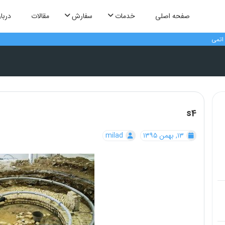
صفحه اصلی
خدمات
سفارش
مقالات
دربار
اتمی
s4
۱۳, بهمن ۱۳۹۵
milad