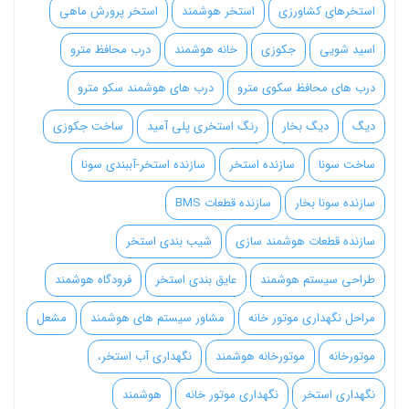
استخرهای کشاورزی
استخر هوشمند
استخر پرورش ماهی
اسید شویی
جکوزی
خانه هوشمند
درب محافظ مترو
درب های محافظ سکوی مترو
درب های هوشمند سکو مترو
دیگ
دیگ بخار
رنگ استخری پلی آمید
ساخت جکوزی
ساخت سونا
سازنده استخر
سازنده استخر-آببندی سونا
سازنده سونا بخار
سازنده قطعات BMS
سازنده قطعات هوشمند سازی
شیب بندی استخر
طراحی سیستم هوشمند
عایق بندی استخر
فرودگاه هوشمند
مراحل نگهداری موتور خانه
مشاور سیستم های هوشمند
مشعل
موتورخانه
موتورخانه هوشمند
نگهداری آب استخر،
نگهداری استخر
نگهداری موتور خانه
هوشمند