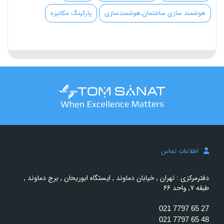
هوشمند سازی ساختمان،هوشمندسازی
پارکینگ مکانیزه
اطلاعات تماس
دفترمرکزی : تهران , خیابان دماوند , ایستگاه ابوریحان , برج دماوند ,
طبقه ۷, واحد ۶۶
021 7797 65 27
021 7797 65 48