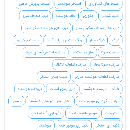
استخرهای کشاورزی
استخر هوشمند
استخر پرورش ماهی
اسید شویی
جکوزی
خانه هوشمند
درب محافظ مترو
درب های محافظ سکوی مترو
درب های هوشمند سکو مترو
دیگ
دیگ بخار
رنگ استخری پلی آمید
ساخت جکوزی
ساخت سونا
سازنده استخر
سازنده استخر-آببندی سونا
سازنده سونا بخار
سازنده قطعات BMS
سازنده قطعات هوشمند سازی
شیب بندی استخر
طراحی سیستم هوشمند
عایق بندی استخر
فرودگاه هوشمند
مراحل نگهداری موتور خانه
مشاور سیستم های هوشمند
مشعل
موتورخانه
موتورخانه هوشمند
نگهداری آب استخر،
نگهداری استخر
نگهداری موتور خانه
هوشمند