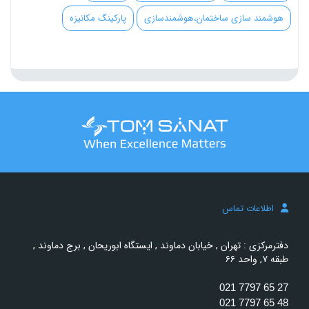
هوشمند سازی ساختمان،هوشمندسازی
پارکینگ مکانیزه
اطلاعات تماس
دفترمرکزی : تهران , خیابان دماوند , ایستگاه ابوریحان , برج دماوند ,
طبقه ۷, واحد ۶۶
021 7797 65 27
021 7797 65 48