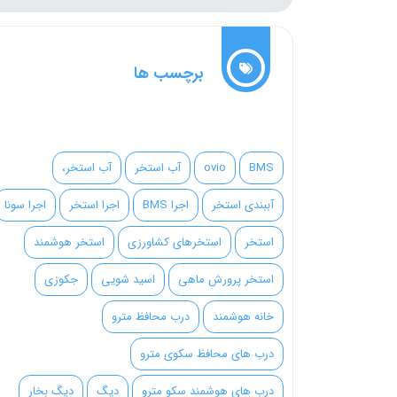
برچسب ها
BMS
ovio
آب استخر
آب استخر،
آببندی استخر
اجرا BMS
اجرا استخر
اجرا سونا
استخر
استخرهای کشاورزی
استخر هوشمند
استخر پرورش ماهی
اسید شویی
جکوزی
خانه هوشمند
درب محافظ مترو
درب های محافظ سکوی مترو
درب های هوشمند سکو مترو
دیگ
دیگ بخار