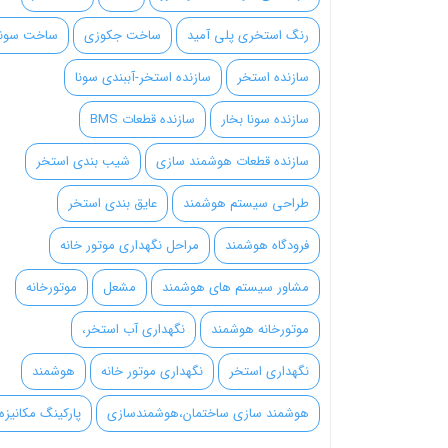
رنگ استخری پلی آمید
ساخت جکوزی
ساخت سونا
سازنده استخر
سازنده استخر-آببندی سونا
سازنده سونا بخار
سازنده قطعات BMS
سازنده قطعات هوشمند سازی
شیب بندی استخر
طراحی سیستم هوشمند
عایق بندی استخر
فرودگاه هوشمند
مراحل نگهداری موتور خانه
مشاور سیستم های هوشمند
مشعل
موتورخانه
موتورخانه هوشمند
نگهداری آب استخر،
نگهداری استخر
نگهداری موتور خانه
هوشمند
هوشمند سازی ساختمان،هوشمندسازی
پارکینگ مکانیزه