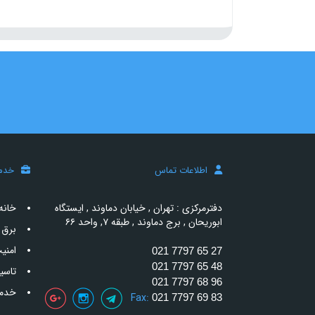
اطلاعات تماس
خدم
دفترمرکزی : تهران , خیابان دماوند , ایستگاه
خانه
ابوریحان , برج دماوند , طبقه ۷, واحد ۶۶
برق 
امنی
021 7797 65 27
021 7797 65 48
تاسی
021 7797 68 96
خدما
Fax:
021 7797 69 83