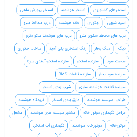
استخرهای کشاورزی
استخر هوشمند
استخر پرورش ماهی
اسید شویی
جکوزی
خانه هوشمند
درب محافظ مترو
درب های محافظ سکوی مترو
درب های هوشمند سکو مترو
دیگ
دیگ بخار
رنگ استخری پلی آمید
ساخت جکوزی
ساخت سونا
سازنده استخر
سازنده استخر-آببندی سونا
سازنده سونا بخار
سازنده قطعات BMS
سازنده قطعات هوشمند سازی
شیب بندی استخر
طراحی سیستم هوشمند
عایق بندی استخر
فرودگاه هوشمند
مراحل نگهداری موتور خانه
مشاور سیستم های هوشمند
مشعل
موتورخانه
موتورخانه هوشمند
نگهداری آب استخر،