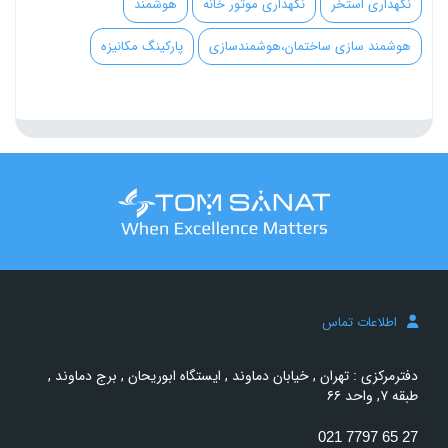
نگهداری استخر
نگهداری موتور خانه
هوشمند
هوشمند سازی ساختمان،هوشمندسازی
پارکینگ مکانیزه
اطلاعات تماس
دفترمرکزی : تهران , خیابان دماوند , ایستگاه ابوریحان , برج دماوند ,
طبقه ۷, واحد ۶۶
021 7797 65 27