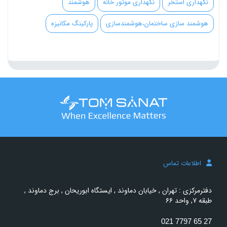
نگهداری استخر
نگهداری موتور خانه
هوشمند
هوشمند سازی ساختمان،هوشمندسازی
پارکینگ مکانیزه
اطلاعات تماس
دفترمرکزی : تهران , خیابان دماوند , ایستگاه ابوریحان , برج دماوند ,
طبقه ۷, واحد ۶۶
021 7797 65 27