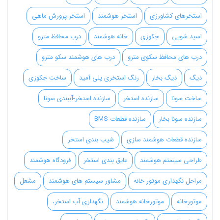
استخرهای کشاورزی
استخر هوشمند
استخر پرورش ماهی
اسید شویی
جکوزی
خانه هوشمند
درب محافظ مترو
درب های محافظ سکوی مترو
درب های هوشمند سکو مترو
دیگ
دیگ بخار
رنگ استخری پلی آمید
ساخت جکوزی
ساخت سونا
سازنده استخر
سازنده استخر-آببندی سونا
سازنده سونا بخار
سازنده قطعات BMS
سازنده قطعات هوشمند سازی
شیب بندی استخر
طراحی سیستم هوشمند
عایق بندی استخر
فرودگاه هوشمند
مراحل نگهداری موتور خانه
مشاور سیستم های هوشمند
مشعل
موتورخانه
موتورخانه هوشمند
نگهداری آب استخر،