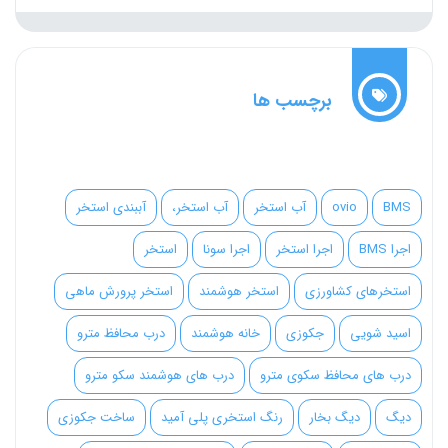
برچسب ها
BMS
ovio
آب استخر
آب استخر،
آببندی استخر
اجرا BMS
اجرا استخر
اجرا سونا
استخر
استخرهای کشاورزی
استخر هوشمند
استخر پرورش ماهی
اسید شویی
جکوزی
خانه هوشمند
درب محافظ مترو
درب های محافظ سکوی مترو
درب های هوشمند سکو مترو
دیگ
دیگ بخار
رنگ استخری پلی آمید
ساخت جکوزی