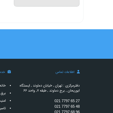
اطلاعات تماس
خدم
دفترمرکزی : تهران , خیابان دماوند , ایستگاه
خانه
ابوریحان , برج دماوند , طبقه ۷, واحد ۶۶
برق 
امنی
021 7797 65 27
021 7797 65 48
تاسی
021 7797 68 96